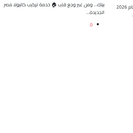
بيتك… ومن غير وجع قلب 🏠 خدمة تركيب كانيولا مصر
💉 تركيب الكانيولا لكبار السن في البيت دليل شامل لعام 2026
الجديدة…
0