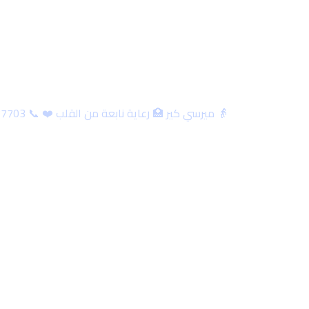
الوسم:
مخاطر تغيير 
👵 ميرسي كير 🏥 رعاية نابعة من القلب ❤️ 📞 01001177703