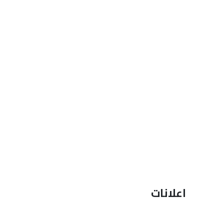
يض متخصص
اعلانات