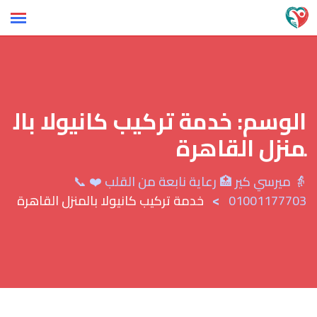
Ski
t
conten
الوسم:
خدمة تركيب كانيولا بال
منزل القاهرة
👵 ميرسي كير 🏥 رعاية نابعة من القلب ❤️ 📞
>
01001177703
خدمة تركيب كانيولا بالمنزل القاهرة