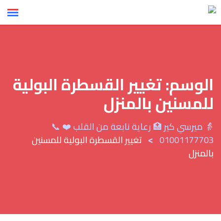
Ski
t
conten
الوسم:
تغيير القسطرة البولية
للمسنين بالمنزل
👵 ميرسي كير 🏥 رعاية نابعة من القلب ❤️ 📞
>
01001177703
تغيير القسطرة البولية للمسنين
بالمنزل