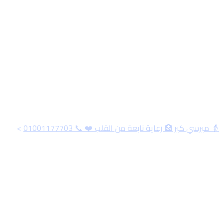
Skip
to
content
الوسم:
تعليق محلول
للأطفال في المنزل
👵 ميرسي كير 🏥 رعاية نابعة من القلب ❤️ 📞 01001177703
>
تعليق محلول للأطفال في المنزل