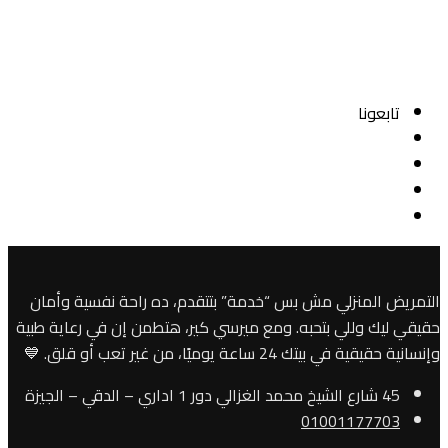
تابعونا
التمريض المنزلي مش بس “خدمة” بتتقدم، ده راحة نفسية وأمان
حقيقي ليك وللي بتحبه. ومع ميرسي كير، هتطمن إن في رعاية طبية
وإنسانية حقيقية في بيتك 24 ساعة يوميًا، من غير تعب أو قلق. 💙
45 شارع الشيخ محمد الغزالي دور 1 اداري – الدقي – الجيزة
01001177703