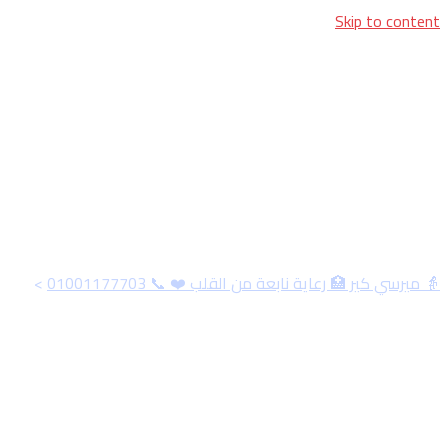
Skip to content
الوسم:
هل تغيير الجرح في
البيت آمن بعد العملية؟
👵 ميرسي كير 🏥 رعاية نابعة من القلب ❤️ 📞 01001177703
>
هل تغيير الجرح في البيت آمن بعد العملية؟