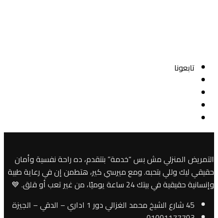
تابعونا
التمريض المنزلي مش بس “خدمة” بتتقدم، ده راحة نفسية وأمان
حقيقي ليك وللي بتحبه. ومع ميرسي كير، هتطمن إن في رعاية طبية
وإنسانية حقيقية في بيتك 24 ساعة يوميًا، من غير تعب أو قلق. 💙
45 شارع الشيخ محمد الغزالي دور 1 اداري – الدقي – الجيزة
01001177703