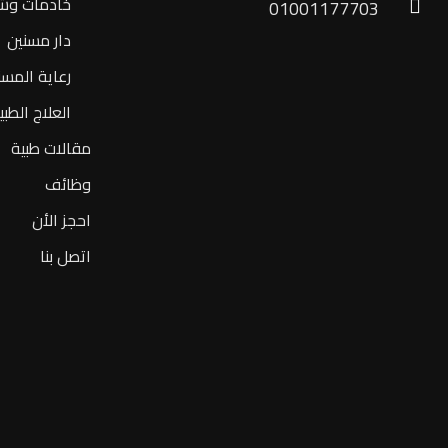
خادمات وش
01001177703
دار مسنين
رعاية المسن
العلاج الطب
مقالات طبية
وظائف
احجز الأن
اتصل بنا