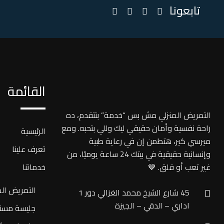
تابعونا
القائمة
التمريض المنزلي مش بس “خدمة” بتتقدم، ده
راحة نفسية وأمان حقيقي ليك وللي بتحبه. ومع
الرئيسية
ميرسي كير، هتطمن إن في رعاية طبية
تعرف علينا
وإنسانية حقيقية في بيتك 24 ساعة يوميًا، من
غير تعب أو قلق. 💙
خدماتنا
التمريض الم
45 شارع الشيخ محمد الغزالي دور 1
اداري – الدقي – الجيزة
جليسة مسن