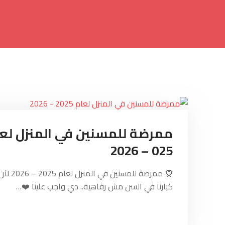
025 – 2026
🧕 ممرضة للمسنين في ا
كبارنا في السن مش رفاهية.. دي واجب علينا ❤️…