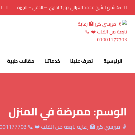
Ski
45 شارع الشيخ محمد الغزالي دور 1 اداري – الدقي – الجيزة
ال
t
conten
الرئيسية
تعرف علينا
خدماتنا
مقالات طبية
الوسم:
ممرضة في المنزل
👵 ميرسي كير 🏥 رعاية نابعة من القلب ❤️ 📞 01001177703