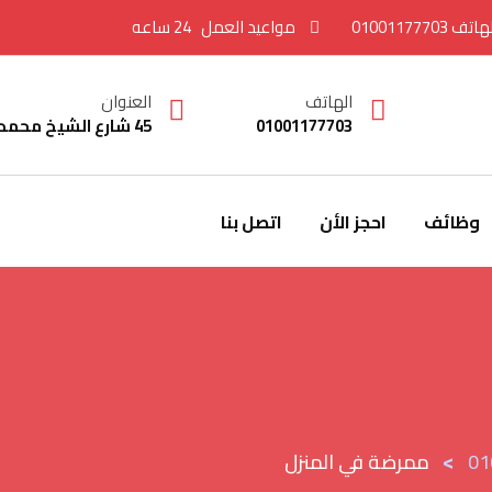
هاتف
01001177703
مواعيد العمل
24 ساعه
الهاتف
العنوان
01001177703
45 شارع الشيخ محمد الغزالي دور 1 اداري – الدقي – الجيزة
وظائف
احجز الأن
اتصل بنا
>
ممرضة في المنزل