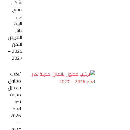
بشكل
صحيح
في
البيت |
دليل
المريض
الآمن
2026 –
2027
تركيب
محلول
بالمنزل
مدينة
نصر
لعام
2026
–
2027