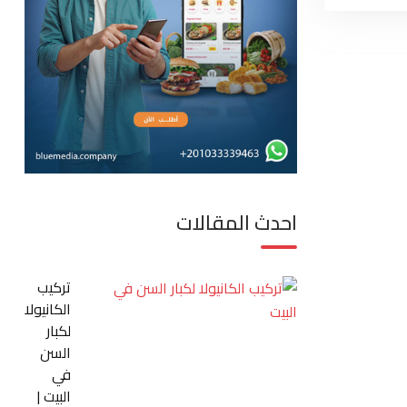
احدث المقالات
تركيب
الكانيولا
لكبار
السن
في
البيت |