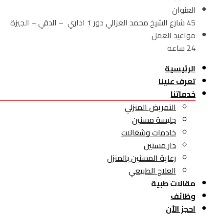
العنوان
45 شارع الشيخ محمد الغزالي دور 1 اداري – الدقي – الجيزة
مواعيد العمل
24 ساعه
الرئيسية
تعرف علينا
خدماتنا
التمريض المنزلي
جليسة مسنين
خادمات وشغالات
دار مسنين
رعاية المسنين بالمنزل
العلاج الطبيعي
مقالات طبية
وظائف
احجز الأن