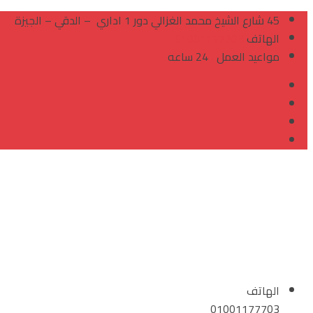
Skip
45 شارع الشيخ محمد الغزالي دور 1 اداري – الدقي – الجيزة
to
الهاتف
01001177703
content
مواعيد العمل
24 ساعه
الهاتف
01001177703