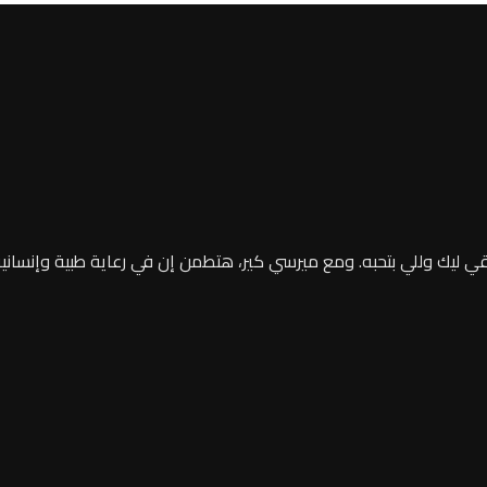
 ومع ميرسي كير، هتطمن إن في رعاية طبية وإنسانية حقيقية في بيتك 24 ساعة يوميًا، م