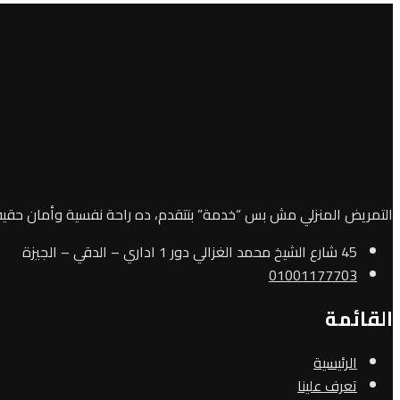
التمريض المنزلي مش بس “خدمة” بتتقدم، ده راحة نفسية وأمان حقيقي ليك وللي بتحبه.
45 شارع الشيخ محمد الغزالي دور 1 اداري – الدقي – الجيزة
01001177703
القائمة
الرئيسية
تعرف علينا