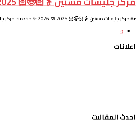
مركز جليسات مسنين 👵🏻🧓🏻 2025 📅 2026
🏡 مركز جليسات مسنين 👵🏻🧓🏻 2025 📅 2026 ✨ مقدمة: مركز جليسات مسنين مع زحمة الحياة وسرعة الوقت، بنكتشف إننا…
0
اعلانات
احدث المقالات