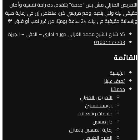
التمريض المنزلي مش بس “خدمة” بتتقدم، ده راحة نفسية وأمان
حقيقي ليك وللي بتحبه. ومع ميرسي كير، هتطمن إن في رعاية طبية
وإنسانية حقيقية في بيتك 24 ساعة يوميًا، من غير تعب أو قلق. 💙
45 شارع الشيخ محمد الغزالي دور 1 اداري – الدقي – الجيزة
01001177703
القائمة
الرئيسية
تعرف علينا
خدماتنا
التمريض المنزلي
جليسة مسنين
خادمات وشغالات
دار مسنين
رعاية المسنين بالمنزل
العلاج الطبيعي