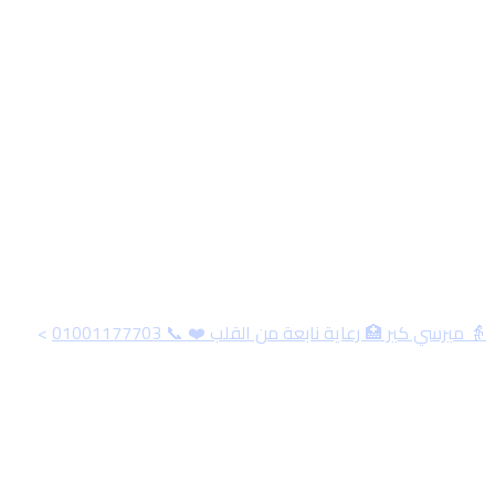
Skip
to
content
الوسم:
كبار السن 10 أسباب
مهمة تخليك تختار التمريض
المنزلي
👵 ميرسي كير 🏥 رعاية نابعة من القلب ❤️ 📞 01001177703
>
كبار السن 10 أسباب مهمة تخليك تختار التمريض المنزلي