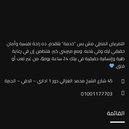
التمريض المنزلي مش بس “خدمة” بتتقدم، ده راحة نفسية وأمان
حقيقي ليك وللي بتحبه. ومع ميرسي كير، هتطمن إن في رعاية
طبية وإنسانية حقيقية في بيتك 24 ساعة يوميًا، من غير تعب أو
قلق.
45 شارع الشيخ محمد الغزالي دور 1 اداري – الدقي – الجيزة
01001177703
القائمة