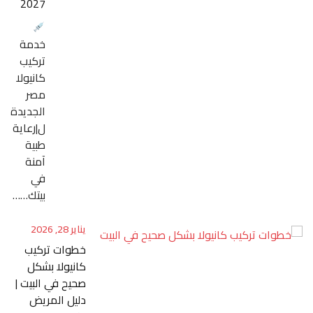
2027
خدمة
تركيب
كانيولا
مصر
الجديدة
ل|رعاية
طبية
آمنة
في
بيتك……
يناير 28, 2026
خطوات تركيب
كانيولا بشكل
صحيح في البيت |
دليل المريض