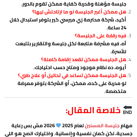
جليسة مؤهلة ومُدربة كفاية ممكن تقوم بالدور.
هل ممكن أغير الجليسة لو ما ارتاحتش ليها؟
أكيد، شركة محترمة زي ميرسي كير بتوفر استبدال خلال
24 ساعة.
فيه رقابة على الجليسة؟
آه، فيه مشرفة متابعة لكل جليسة والتقارير بتتبعت
للأسرة.
هل الجليسة ممكن تقعد إقامة كاملة؟
أيوه، ده نظام موجود ومتاح حسب احتياجك.
هل الجليسة ممكن تساعد في تحاليل أو علاج طبي؟
لو مدربة على كده، ممكن، أو الشركة بتوفر ممرضة
متخصصة.
خلاصة المقال:
مهام
جليسة المسنين
لعام 2025
2026 مش بس رعاية
جسدية، لكن كمان نفسية وإنسانية. واختيارك الصح هو اللي