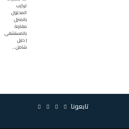
تركيب
المحلول
بالمنزل
مقارنة
بالمستشفى
| دليل
شامل…
تابعونا