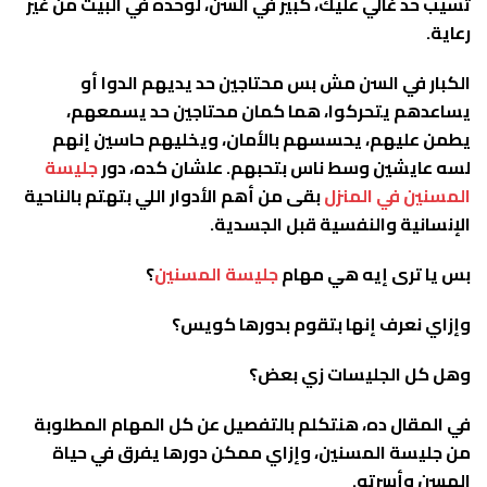
تسيب حد غالي عليك، كبير في السن، لوحده في البيت من غير
رعاية.
الكبار في السن مش بس محتاجين حد يديهم الدوا أو
يساعدهم يتحركوا، هما كمان محتاجين حد يسمعهم،
يطمن عليهم، يحسسهم بالأمان، ويخليهم حاسين إنهم
لسه عايشين وسط ناس بتحبهم.
علشان كده، دور
جليسة
المسنين في المنزل
بقى من أهم الأدوار اللي بتهتم بالناحية
الإنسانية والنفسية قبل الجسدية.
بس يا ترى إيه هي مهام
جليسة المسنين
؟
وإزاي نعرف إنها بتقوم بدورها كويس؟
وهل كل الجليسات زي بعض؟
في المقال ده، هنتكلم بالتفصيل عن كل المهام المطلوبة
من جليسة المسنين، وإزاي ممكن دورها يفرق في حياة
المسن وأسرته.