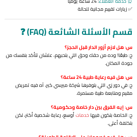
⏰ خدمة العملاء
: 24 ساعة يوميًا
✅ زيارات تقييم مجانية للحالة
قسم الأسئلة الشائعة (FAQ) ❓
س: هل لازم أزور الدار قبل الحجز؟
ج: طبعًا! وده من حقك وحق اللي بتحبهم، علشان تتأكد بنفسك من
جودة المكان.
س: هل فيه رعاية طبية 24 ساعة؟
ج: في دور زي اللي بتوفرها شركة ميرسي كير، آه فيه تمريض
مقيم ومتابعة طبية مستمرة.
س: إيه الفرق بين دار خاصة وحكومية؟
ج: الخاصة بتكون فيها
خدمات
أوسع، رعاية شخصية أكتر، لكن
بتكلفة أعلى.