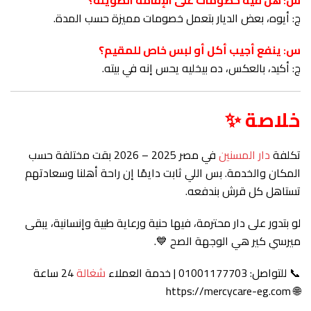
س: هل فيه خصومات على الإقامة الطويلة؟
ج: أيوه، بعض الديار بتعمل خصومات مميزة حسب المدة.
س: ينفع أجيب أكل أو لبس خاص للمقيم؟
ج: أكيد، بالعكس، ده بيخليه يحس إنه في بيته.
خلاصة ✨
تكلفة
دار المسنين
في مصر 2025 – 2026 بقت مختلفة حسب
المكان والخدمة. بس اللي ثابت دايمًا إن راحة أهلنا وسعادتهم
تستاهل كل قرش بندفعه.
لو بتدور على دار محترمة، فيها حنية ورعاية طبية وإنسانية، يبقى
ميرسي كير هي الوجهة الصح 💙.
📞 للتواصل: 01001177703 | خدمة العملاء
شغالة
24 ساعة
https://mercycare-eg.com
🌐