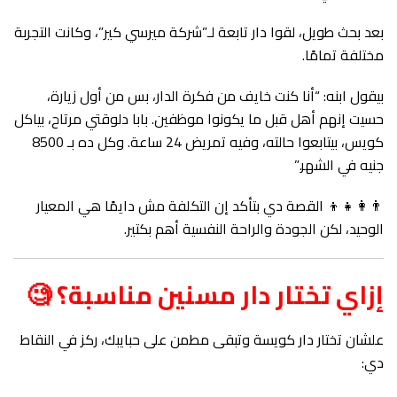
بعد بحث طويل، لقوا دار تابعة لـ”شركة ميرسي كير”، وكانت التجربة
مختلفة تمامًا.
بيقول ابنه: “أنا كنت خايف من فكرة الدار، بس من أول زيارة،
حسيت إنهم أهل قبل ما يكونوا موظفين. بابا دلوقتي مرتاح، بياكل
كويس، بيتابعوا حالته، وفيه تمريض 24 ساعة. وكل ده بـ 8500
جنيه في الشهر.”
👨‍👩‍👧‍👦 القصة دي بتأكد إن التكلفة مش دايمًا هي المعيار
الوحيد، لكن الجودة والراحة النفسية أهم بكتير.
إزاي تختار دار مسنين مناسبة؟ 🧐
علشان تختار دار كويسة وتبقى مطمن على حبايبك، ركز في النقاط
دي: