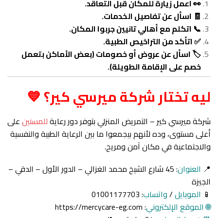
👀 اعمل زيارة للمكان قبل التعاقد.
🧾 اسأل عن تفاصيل الخدمات.
📞 اتكلم مع أهالي تانيين جربوا المكان.
✅ اتأكد من التراخيص الطبية.
🏷️ اسأل عن عروض أو خصومات (بعض الأماكن بتعمل
خصم على الإقامة الطويلة).
ليه تختار شركة ميرسي كير؟ 💙
شركة ميرسي كير – التمريض المنزلي بتوفر دور رعاية
للمسنين
على
أعلى مستوى، وده لأنهم بيجمعوا ما بين الرعاية الطبية والنفسية
والاجتماعية في مكان آمن ومريح.
📍
العنوان
: 45 شارع الشيخ محمد الغزالي – الدور الأول – الدقي –
الجيزة
📱
الموبايل
/
واتساب
: 01001177703
🌐 الموقع الإلكتروني
:
https://mercycare-eg.com