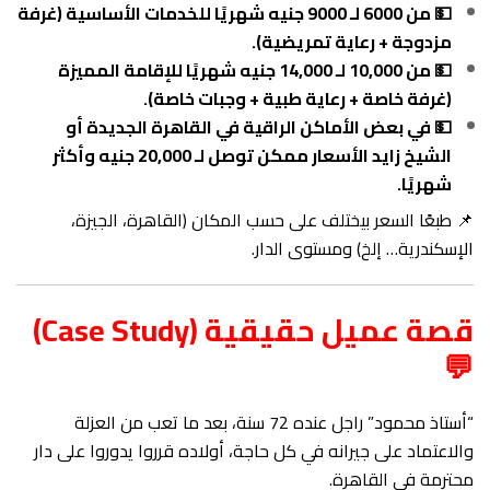
💵 من 6000 لـ 9000 جنيه شهريًا للخدمات الأساسية (غرفة
مزدوجة + رعاية تمريضية).
💵 من 10,000 لـ 14,000 جنيه شهريًا للإقامة المميزة
(غرفة خاصة + رعاية طبية + وجبات خاصة).
💵 في بعض الأماكن الراقية في القاهرة الجديدة أو
الشيخ زايد الأسعار ممكن توصل لـ 20,000 جنيه وأكثر
شهريًا.
📌 طبعًا السعر بيختلف على حسب المكان (القاهرة، الجيزة،
الإسكندرية… إلخ) ومستوى الدار.
قصة عميل حقيقية (Case Study)
💬
“أستاذ محمود” راجل عنده 72 سنة، بعد ما تعب من العزلة
والاعتماد على جيرانه في كل حاجة، أولاده قرروا يدوروا على دار
محترمة في القاهرة.