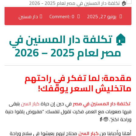
يونيو 27, 2025
Comment: 0
دار مسنين
🏠 تكلفة دار المسنين في
مصر لعام 2025 – 2026
مقدمة: لما تفكر في راحتهم
ماتخليش السعر يوقفك!
تكلفة دار المسنين في مصر
في حين إن حياة
كبار السن
بتبقى
فيها صعوبات مع العمر، فكرت تقول لنفسك: “مفروض يلقوا حنية
وراحة اكتر”. 🧓👵
أهلنا وأحبابنا من
كبار السن
محتاج ليهم يعيشوا في سلام وراحة