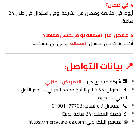
4. في ضمان؟
أيوه، في متابعة وضمان من الشركة، وفي استبدال في خلال 24
ساعة.
5. ممكن أغير الشغالة لو مرتحتش معاها؟
أكيد، عندك حق تستبدل
الشغالة
لو في أي مشكلة.
📍 بيانات التواصل:
🏢 شركة ميرسي كير –
التمريض المنزلي
📌 العنوان: 45 شارع الشيخ محمد الغزالي – الدور الأول –
الدقي – الجيزة
📞 الموبايل / واتساب: 01001177703
⏰ خدمة العملاء: 24 ساعة يوميًا
🌐 الموقع الإلكتروني:
https://mercycare-eg.com