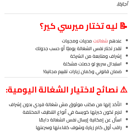
أجازة).
📝 ليه تختار ميرسي كير؟
عندهم
شغالات
مدربات ومجربات
تقدر تختار نفس الشغالة يوميًا أو حسب جدولك
إشراف ومتابعة من الشركة
استبدال سريع لو حصلت مشكلة
ضمان قانوني وكمان زيارات تقييم مجانية!
⚠️ نصائح لاختيار الشغالة اليومية:
اتأكد إنها من مكتب موثوق مش شغالة فردي بدون إشراف
لازم تكون خبرتها كويسة في أنواع التنظيف المختلفة
اسأل عن إمكانية إرسال نفس الشغالة دايمًا
راقب أول كام زيارة وشوف كفاءتها وسرعتها