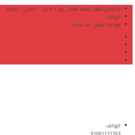
Skip
45 شارع الشيخ محمد الغزالي دور 1 اداري – الدقي – الجيزة
to
الهاتف
01001177703
content
مواعيد العمل
24 ساعه
الهاتف
01001177703