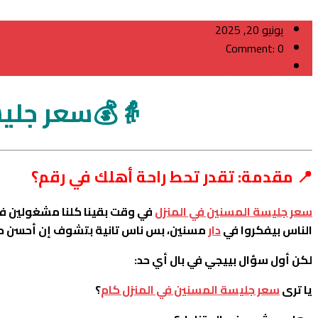
يونيو 20, 2025
Comment: 0
جليسة مسنين
👵💰سعر جليسة ال
📍 مقدمة: تقدر تحط راحة أهلك في رقم؟
سعر جليسة المسنين في المنزل
في وقت بقينا كلنا مشغولين فيه 
الناس بيفكروا في
دار
مسنين، بس ناس تانية بتشوف إن أحسن حاج
لكن أول سؤال بييجي في بال أي حد:
يا ترى
سعر جليسة المسنين في المنزل كام
؟