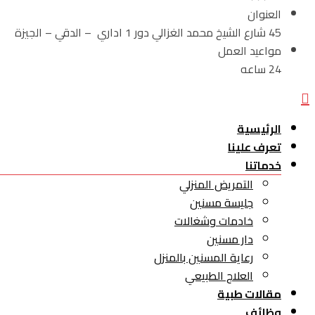
العنوان
45 شارع الشيخ محمد الغزالي دور 1 اداري – الدقي – الجيزة
مواعيد العمل
24 ساعه
الرئيسية
تعرف علينا
خدماتنا
التمريض المنزلي
جليسة مسنين
خادمات وشغالات
دار مسنين
رعاية المسنين بالمنزل
العلاج الطبيعي
مقالات طبية
وظائف