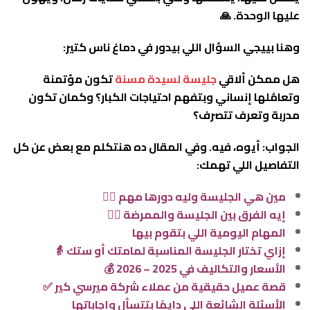
عليها الوحدة. 🙏
وهنا بييجي السؤال اللي بيدور في دماغ ناس كتير:
هل ممكن ألاقي
جليسة لسيدة مسنة
تكون مؤتمنة
وتعامُلها إنساني وبتفهم احتياجات الكبار؟ وكمان تكون
مدربة وتعرف تتصرف؟
الجواب: أيوه، فيه. وفي المقال ده هنتكلم مع بعض عن كل
التفاصيل اللي تهمك:
مين هي الجليسة وليه دورها مهم 💁‍♀️
إيه الفرق بين الجليسة والممرضة 👩‍⚕️
المهام اليومية اللي بتقوم بيها
إزاي تختار الجليسة المناسبة لمامتك أو ستك 👵
الأسعار والتكاليف في 2025 – 2026 💰
قصة عميل حقيقية من عملاء شركة ميرسي كير ✅
الأسئلة الشائعة اللي دايمًا بتتسأل وإجاباتها