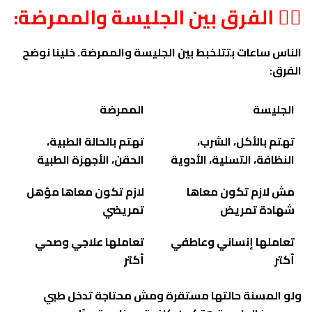
👩‍⚕️ الفرق بين الجليسة والممرضة:
الناس ساعات بتتلخبط بين الجليسة والممرضة. خلينا نوضح
الفرق:
الجليسة
الممرضة
تهتم بالأكل، الشرب،
تهتم بالحالة الطبية،
النظافة، التسلية، الأدوية
الحقن، الأجهزة الطبية
مش لازم تكون معاها
لازم تكون معاها مؤهل
شهادة تمريض
تمريضي
تعاملها إنساني وعاطفي
تعاملها علاجي وصحي
أكتر
أكتر
ولو المسنة حالتها مستقرة ومش محتاجة تدخل طبي