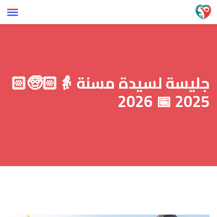
Ski
t
conten
جليسة لسيدة مسنة 👵🏻🧓🏻
2025 📅 2026