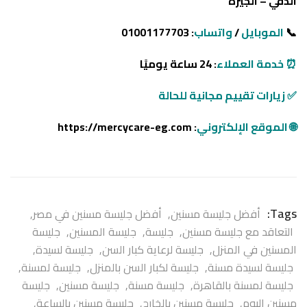
الدقي – الجيزة
📞
الموبايل
/
واتساب
: 01001177703
⏰ خدمة العملاء
: 24 ساعة يوميًا
✅ زيارات تقييم مجانية للحالة
🌐
الموقع
الإلكتروني
: https://mercycare-eg.com
Tags:
أفضل جليسة مسنين
,
أفضل جليسة مسنين في مصر
,
التعاقد مع جليسة مسنين
,
جليسة
,
جليسة المسنين
,
جليسة
المسنين في المنزل
,
جليسة لرعاية كبار السن
,
جليسة لسيدة
,
جليسة لسيدة مسنة
,
جليسة لكبار السن بالمنزل
,
جليسة لمسنة
,
جليسة لمسنة بالقاهرة
,
جليسة مسنة
,
جليسة مسنين
,
جليسة
مسنين اليوم
,
جليسة مسنين بالخارج
,
جليسة مسنين بالساعة
,