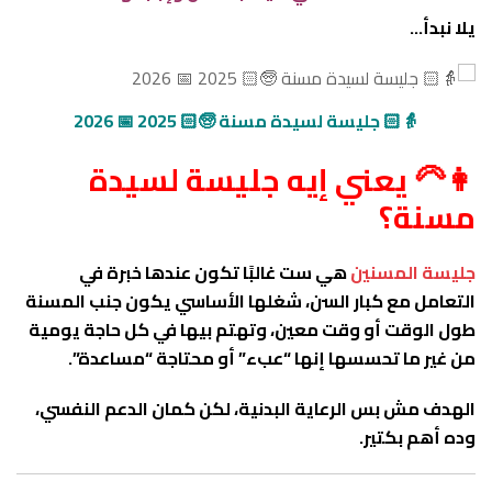
يلا نبدأ…
👵🏻 جليسة لسيدة مسنة 🧓🏻 2025 📅 2026
👩‍🦳 يعني إيه جليسة لسيدة
مسنة؟
جليسة المسنين
هي ست غالبًا تكون عندها خبرة في
التعامل مع كبار السن، شغلها الأساسي يكون جنب المسنة
طول الوقت أو وقت معين، وتهتم بيها في كل حاجة يومية
من غير ما تحسسها إنها “عبء” أو محتاجة “مساعدة”.
الهدف مش بس الرعاية البدنية، لكن كمان الدعم النفسي،
وده أهم بكتير.