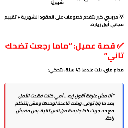
شهريًا
💡 ميرسي كير بتقدم خصومات على العقود الشهرية + تقييم
مجاني أول زيارة.
✅ قصة عميل: “ماما رجعت تضحك
تاني”
مدام منى، بنت عندها 43 سنة، بتحكي:
“أنا مش عارفة أقول إيه… أمي كانت فقدت الأمل
بعد ما بابا توفى، وبقت قاعدة لوحدها ومش بتتكلم
مع حد. جربت كذا جليسة من ناس تانية، بس مفيش
راحة.