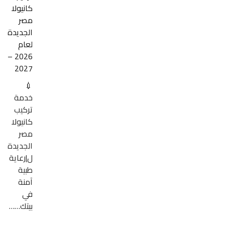
كانيولا
مصر
الجديدة
لعام
2026 –
2027
💉
خدمة
تركيب
كانيولا
مصر
الجديدة
ل|رعاية
طبية
آمنة
في
بيتك……