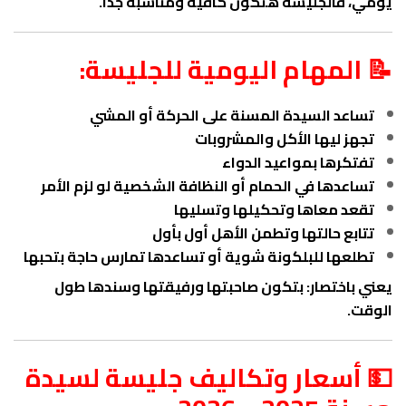
يومي، فالجليسة هتكون كافية ومناسبة جدًا.
📝 المهام اليومية للجليسة:
تساعد السيدة المسنة على الحركة أو المشي
تجهز ليها الأكل والمشروبات
تفتكرها بمواعيد الدواء
تساعدها في الحمام أو النظافة الشخصية لو لزم الأمر
تقعد معاها وتحكيلها وتسليها
تتابع حالتها وتطمن الأهل أول بأول
تطلعها للبلكونة شوية أو تساعدها تمارس حاجة بتحبها
يعني باختصار: بتكون صاحبتها ورفيقتها وسندها طول
الوقت.
💵 أسعار وتكاليف جليسة لسيدة