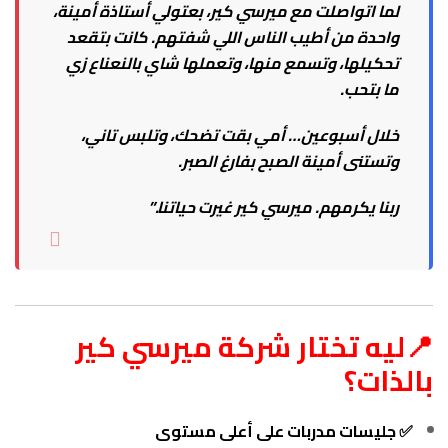
لما اتواصلت مع ميرسي كير، بعتولي أستاذة أمينة،
واحدة من أطيب الناس اللي شفتهم. كانت بتقعد
تحكيلها، وتسمع منها، وتعملها شاي بالنعناع زي
ما بتحب.
خلال أسبوعين… أمي بقت تضحك، وتلبس تاني،
وتستنى أمينة الصبح بفارغ الصبر.
ربنا يكرمهم. ميرسي كير غيرت حياتنا.”
📍ليه تختار شركة ميرسي كير
بالذات؟
✅ جليسات مدربات على أعلى مستوى