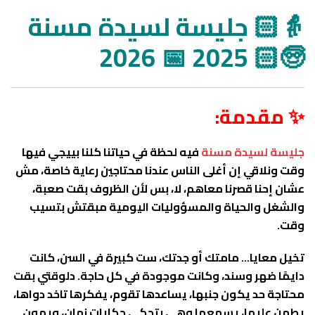
👵🏻 جليسة لسيدة مسنة
🧓🏻 2025 📅 2026
✨ مقدمة:
جليسة لسيدة مسنة
فيه لحظة في حياتنا كلنا بييجي فيها
وقت ونلاقي إن أغلى الناس عندنا محتاجين رعاية خاصة، مش
عشان إحنا قصرنا معاهم، لا، بس لأن الظروف بقت صعبة،
والشغل والحياة والمسؤوليات اليومية مبقتش بتسيب
وقت.
تخيل معايا… مامتك أو جدتك، ست كبيرة في السن، كانت
دايمًا ضهر وسند، وكانت موجودة في كل حاجة. دلوقتي بقت
محتاجة حد يكون جنبها، يساعدها تقوم، يفكرها تاخد دواها،
يطمن عليها، يسمعها وهي بتحكي حكايات زمان، ويهون