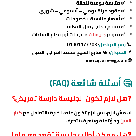
✅ متابعة يومية للحالة
✅ عقود مرنة يومي – أسبوعي – شهري
✅ أسعار مناسبة + خصومات
✅ تقييم مجاني قبل التعاقد
✅ متوفر
جليسات
مقيمات أو بنظام الساعات
📞
رقم
التواصل
: 01001177703
📍
العنوان
: 45 شارع الشيخ محمد الغزالي، الدقي
mercycare-eg.com
🌐
🤔 أسئلة شائعة (FAQ)
❓هل لازم تكون الجليسة دارسة تمريض؟
لا، مش لازم، بس لازم تكون عندها خبرة بالتعامل مع
كبار
السن
ومؤتمنة وبتعرف تتصرف.
❓هل ممكن أطلب جليسة تقعد مع ماما