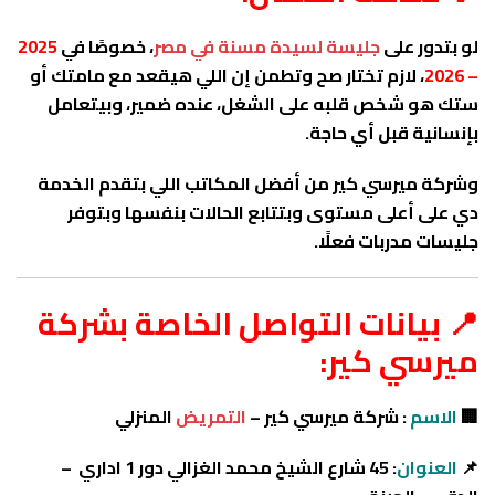
لو بتدور على
جليسة لسيدة مسنة في مصر
، خصوصًا في
2025
– 2026
، لازم تختار صح وتطمن إن اللي هيقعد مع مامتك أو
ستك هو شخص قلبه على الشغل، عنده ضمير، وبيتعامل
بإنسانية قبل أي حاجة.
وشركة ميرسي كير من أفضل المكاتب اللي بتقدم الخدمة
دي على أعلى مستوى وبتتابع الحالات بنفسها وبتوفر
جليسات مدربات فعلًا.
📍 بيانات التواصل الخاصة بشركة
ميرسي كير:
🏢
الاسم
: شركة ميرسي كير –
التمريض
المنزلي
📌
العنوان
: 45 شارع الشيخ محمد الغزالي دور 1 اداري –