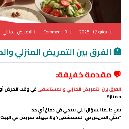
يونيو 17, 2025
Comment: 0
التمريض المنزلي
🏥 الفرق بين التمريض المنزلي والمستشفى |
💬 مقدمة خفيفة:
الفرق بين التمريض المنزلي والمستشفى
في وقت المرض أو بع
ممتازة.
بس دايمًا السؤال اللي بييجي في دماغ أي حد:
“نخلّي المريض في المستشفى؟ ولا نجيبلّه تمريض في البيت؟