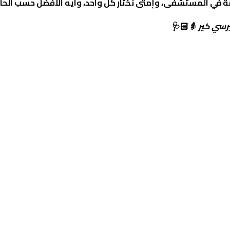
ة في المستشفى، وإمتى نختار كل واحد، وايه الأفضل حسب الحالة
رسي كير
👵🏻🩺