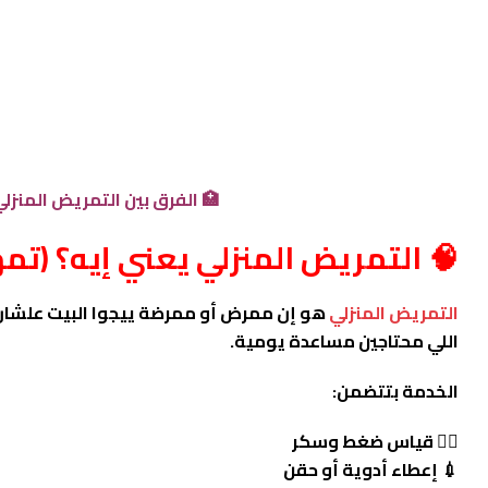
🏥 الفرق بين التمريض المنزلي والمس
🧠 التمريض المنزلي يعني إيه؟ (تم
التمريض المنزلي
هو إن ممرض أو ممرضة ييجوا البيت علشان يق
اللي محتاجين مساعدة يومية.
الخدمة بتتضمن:
👩‍⚕️ قياس ضغط وسكر
💉 إعطاء أدوية أو حقن