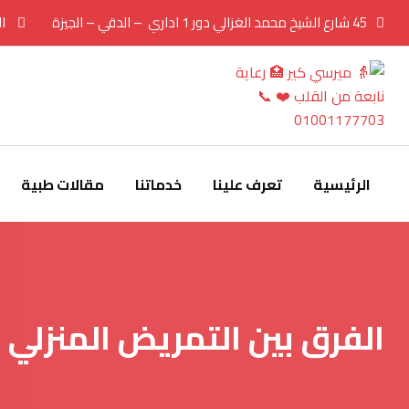
Ski
45 شارع الشيخ محمد الغزالي دور 1 اداري – الدقي – الجيزة
ال
t
conten
الرئيسية
تعرف علينا
خدماتنا
مقالات طبية
الفرق بين التمريض المنزلي والمس