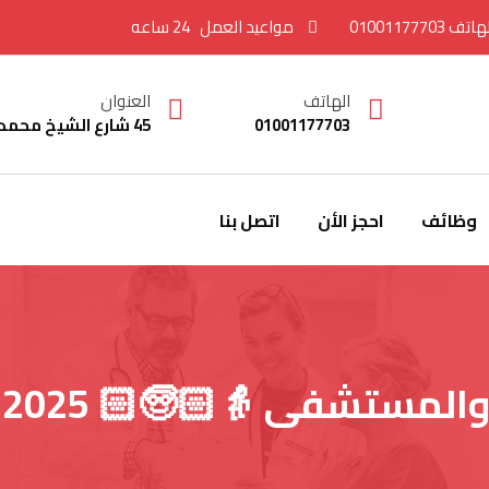
هاتف
01001177703
مواعيد العمل
24 ساعه
الهاتف
العنوان
01001177703
45 شارع الشيخ محمد الغزالي دور 1 اداري – الدقي – الجيزة
وظائف
احجز الأن
اتصل بنا
تشفى 👵🏻🧓🏻 2025 📅 2026