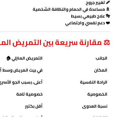
🩹 تغيير جروح
🚿 مساعدة في الحمام والنظافة الشخصية
👣 علاج طبيعي بسيط
❤️ دعم نفسي واجتماعي
⚖️ مقارنة سريعة بين التمريض ال
الجانب
التمريض المنزلي 🏠
المكان
في بيت المريض وسط أ
الراحة النفسية
أعلى، بسبب الجو الأسر
الخصوصية
خصوصية تامة
نسبة العدوى
أقل بكتير