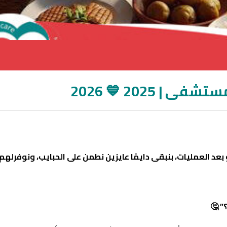
 2025 💙 2026
د العمليات، بنبقى دايمًا عايزين نطمن على الحبايب، ونوفرلهم
” 🤔