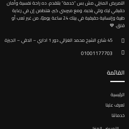
التمريض المنزلي مش بس “خدمة” بتتقدم، ده راحة نفسية وأمان
حقيقي ليك وللي بتحبه. ومع ميرسي كير، هتطمن إن في رعاية
طبية وإنسانية حقيقية في بيتك 24 ساعة يوميًا، من غير تعب أو
قلق. 💙
45 شارع الشيخ محمد الغزالي دور 1 اداري – الدقي – الجيزة
01001177703
القائمة
الرئيسية
تعرف علينا
خدماتنا
التمريض المنزلي