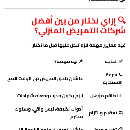
🔍 إزاي نختار من بين أفضل
شركات التمريض المنزلي؟
فيه معايير مهمة لازم تبص عليها قبل ما تختار:
✅ الحاجة
📌 ليه مهمة؟
📞 سرعة
علشان تلحق المريض في الوقت الصح
الاستجابة
🧑‍⚕️ طاقم مؤهل
لازم يكون مدرب ومعاه شهادات
أدوات نظيفة، لبس واقي، وسلوك
🧼 تعقيم والتزام
محترم
📋 تقييم مبدئي
علشان تعرف إيه نوع الخدمة اللي