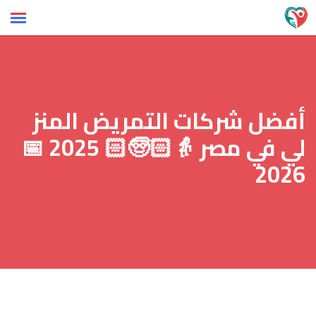
Ski
t
conten
أفضل شركات التمريض المنز
لي في مصر 👵🏻🧓🏻 2025 📅
2026