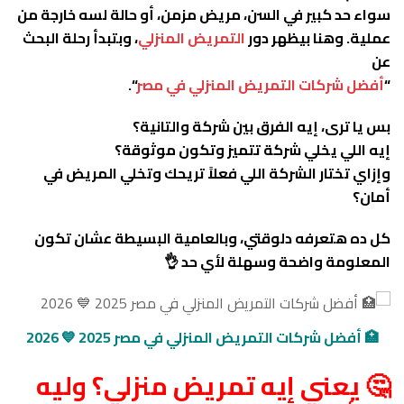
سواء حد كبير في السن، مريض مزمن، أو حالة لسه خارجة من
عملية.
وهنا بيظهر دور
التمريض المنزلي
، وبتبدأ رحلة البحث
عن
“
أفضل شركات التمريض المنزلي في مصر
“.
بس يا ترى، إيه الفرق بين شركة والتانية؟
إيه اللي يخلي شركة تتميز وتكون موثوقة؟
وإزاي تختار الشركة اللي فعلاً تريحك وتخلي المريض في
أمان؟
كل ده هتعرفه دلوقتي، وبالعامية البسيطة عشان تكون
المعلومة واضحة وسهلة لأي حد 👌
🏥 أفضل شركات التمريض المنزلي في مصر 2025 💙 2026
🤔 يعني إيه تمريض منزلي؟ وليه