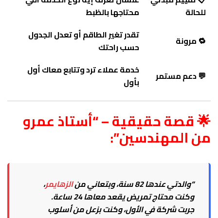
للحالة
محتاجها بالظبط
تقدر تغير الطاقم أو تعدل الجدول
🔁 مرونة
حسب راحتك
خدمة عملاء ترد وتتابع معاك أول
💬 دعم مستمر
بأول
🌟 قصة حقيقية – “أستاذ عمرو
من المهندسين”:
“والدتي عندها 82 سنة، وبتعاني من
الزهايمر
،
وكنت محتاج تمريض يقعد معاها 24 ساعة.
جربت شركة في الأول، وكنت بزعل من أسلوب