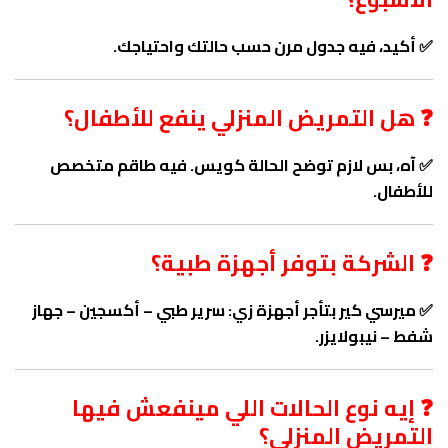
✅ أكيد، فيه جدول مرن حسب حالتك واحتياجك.
❓ هل التمريض المنزلي ينفع للأطفال؟
✅ آه، بس لازم توضح الحالة كويس. فيه طاقم متخصص
للأطفال.
❓ الشركة بتوفر أجهزة طبية؟
✅ ميرسي كير بتأجر أجهزة زي: سرير طبي – أكسجين – جهاز
شفط – نيبولايزر.
❓ إيه نوع الحالات اللي مينفعش فيها
التمريض المنزلي؟