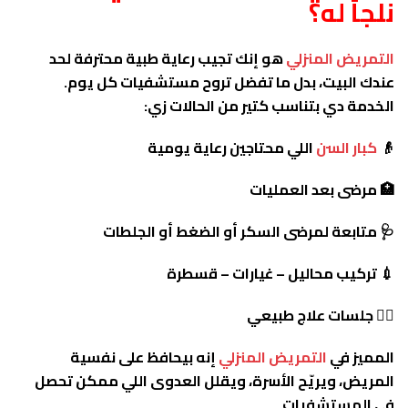
نلجأ له؟
التمريض المنزلي
هو إنك تجيب رعاية طبية محترفة لحد
عندك البيت، بدل ما تفضل تروح مستشفيات كل يوم.
الخدمة دي بتناسب كتير من الحالات زي:
👴
كبار السن
اللي محتاجين رعاية يومية
🏥 مرضى بعد العمليات
🩺 متابعة لمرضى السكر أو الضغط أو الجلطات
💉 تركيب محاليل – غيارات – قسطرة
🧘‍♀️ جلسات علاج طبيعي
المميز في
التمريض المنزلي
إنه بيحافظ على نفسية
المريض، ويريّح الأسرة، ويقلل العدوى اللي ممكن تحصل
في المستشفيات.