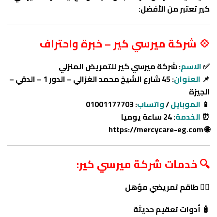
كير تعتبر من الأفضل:
💠 شركة ميرسي كير – خبرة واحتراف
✅
الاسم
: شركة ميرسي كير للتمريض المنزلي
📌
العنوان
: 45 شارع الشيخ محمد الغزالي – الدور 1 – الدقي –
الجيزة
📱
الموبايل
/
واتساب
: 01001177703
⏰
الخدمة
: 24 ساعة يوميًا
https://mercycare-eg.com
🌐
🔍 خدمات شركة ميرسي كير:
👨‍⚕️ طاقم تمريضي مؤهل
🧴 أدوات تعقيم حديثة